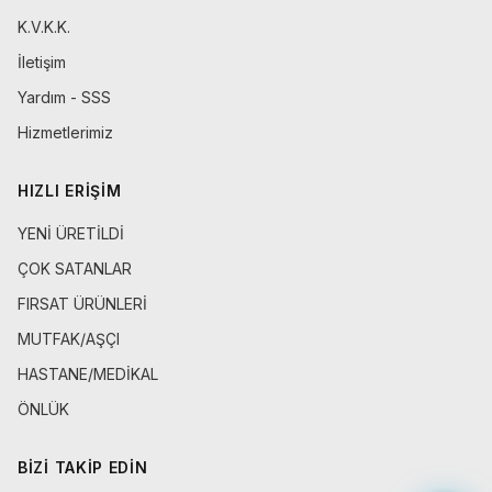
K.V.K.K.
İletişim
Yardım - SSS
Hizmetlerimiz
HIZLI ERIŞIM
YENİ ÜRETİLDİ
ÇOK SATANLAR
FIRSAT ÜRÜNLERİ
MUTFAK/AŞÇI
HASTANE/MEDİKAL
ÖNLÜK
BIZI TAKIP EDIN