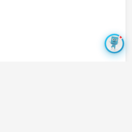
Dosya Ekle
PDF · JPG · PNG · XLSX — maks. 10MB
BIZI TAKIP EDIN