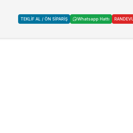
TEKLİF AL / ÖN SİPARİŞ
Whatsapp Hattı
RANDEVU